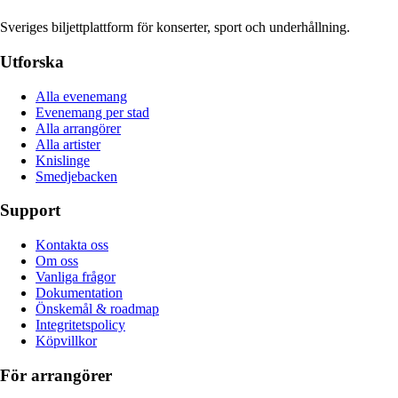
Sveriges biljettplattform för konserter, sport och underhållning.
Utforska
Alla evenemang
Evenemang per stad
Alla arrangörer
Alla artister
Knislinge
Smedjebacken
Support
Kontakta oss
Om oss
Vanliga frågor
Dokumentation
Önskemål & roadmap
Integritetspolicy
Köpvillkor
För arrangörer