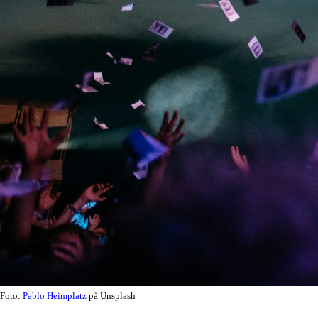
Foto:
Pablo Heimplatz
på Unsplash