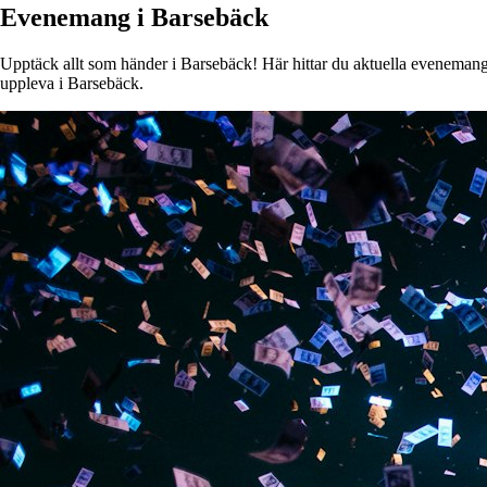
Evenemang i Barsebäck
Upptäck allt som händer i Barsebäck! Här hittar du aktuella evenemang, k
uppleva i Barsebäck.