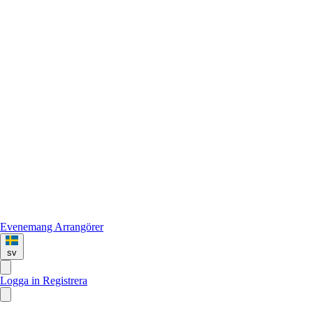
Evenemang
Arrangörer
sv
Logga in
Registrera