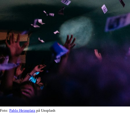
Foto:
Pablo Heimplatz
på Unsplash