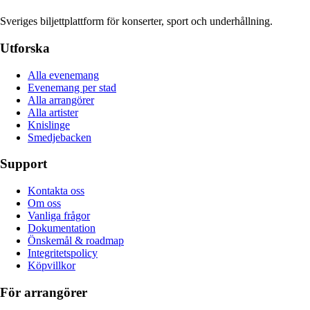
Sveriges biljettplattform för konserter, sport och underhållning.
Utforska
Alla evenemang
Evenemang per stad
Alla arrangörer
Alla artister
Knislinge
Smedjebacken
Support
Kontakta oss
Om oss
Vanliga frågor
Dokumentation
Önskemål & roadmap
Integritetspolicy
Köpvillkor
För arrangörer