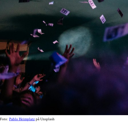
Foto:
Pablo Heimplatz
på Unsplash