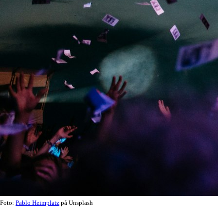
Foto:
Pablo Heimplatz
på Unsplash