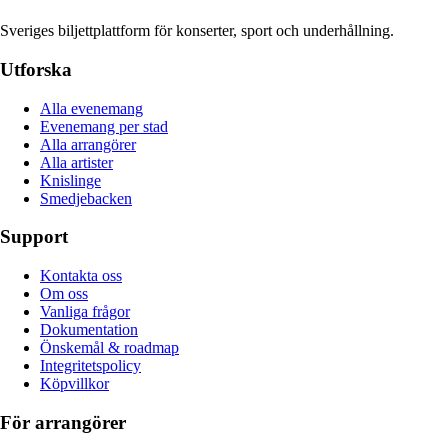
Sveriges biljettplattform för konserter, sport och underhållning.
Utforska
Alla evenemang
Evenemang per stad
Alla arrangörer
Alla artister
Knislinge
Smedjebacken
Support
Kontakta oss
Om oss
Vanliga frågor
Dokumentation
Önskemål & roadmap
Integritetspolicy
Köpvillkor
För arrangörer