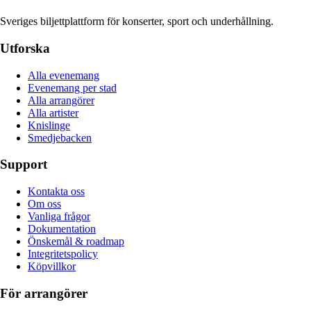
Sveriges biljettplattform för konserter, sport och underhållning.
Utforska
Alla evenemang
Evenemang per stad
Alla arrangörer
Alla artister
Knislinge
Smedjebacken
Support
Kontakta oss
Om oss
Vanliga frågor
Dokumentation
Önskemål & roadmap
Integritetspolicy
Köpvillkor
För arrangörer