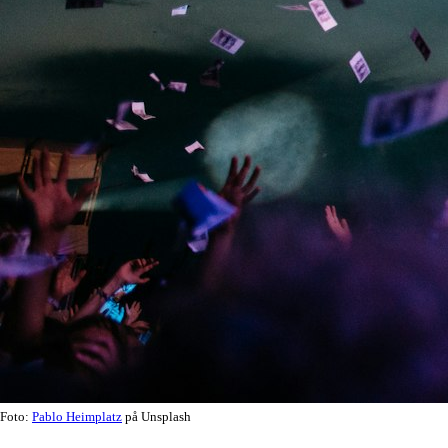
Foto:
Pablo Heimplatz
på Unsplash