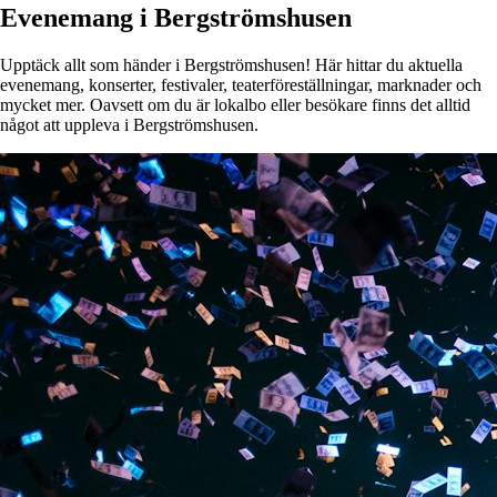
Evenemang i Bergströmshusen
Upptäck allt som händer i Bergströmshusen! Här hittar du aktuella
evenemang, konserter, festivaler, teaterföreställningar, marknader och
mycket mer. Oavsett om du är lokalbo eller besökare finns det alltid
något att uppleva i Bergströmshusen.