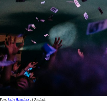
Foto:
Pablo Heimplatz
på Unsplash