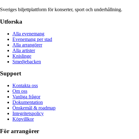
Sveriges biljettplattform för konserter, sport och underhållning.
Utforska
Alla evenemang
Evenemang per stad
Alla arrangörer
Alla artister
Knislinge
Smedjebacken
Support
Kontakta oss
Om oss
Vanliga frågor
Dokumentation
Önskemål & roadmap
Integritetspolicy
Köpvillkor
För arrangörer