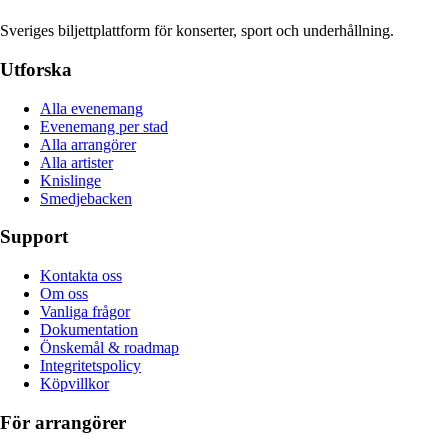
Sveriges biljettplattform för konserter, sport och underhållning.
Utforska
Alla evenemang
Evenemang per stad
Alla arrangörer
Alla artister
Knislinge
Smedjebacken
Support
Kontakta oss
Om oss
Vanliga frågor
Dokumentation
Önskemål & roadmap
Integritetspolicy
Köpvillkor
För arrangörer