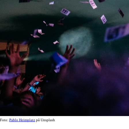
Foto:
Pablo Heimplatz
på Unsplash