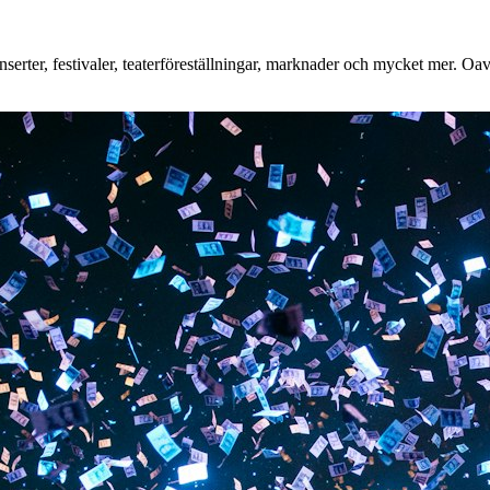
erter, festivaler, teaterföreställningar, marknader och mycket mer. Oavse