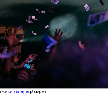
Foto:
Pablo Heimplatz
på Unsplash