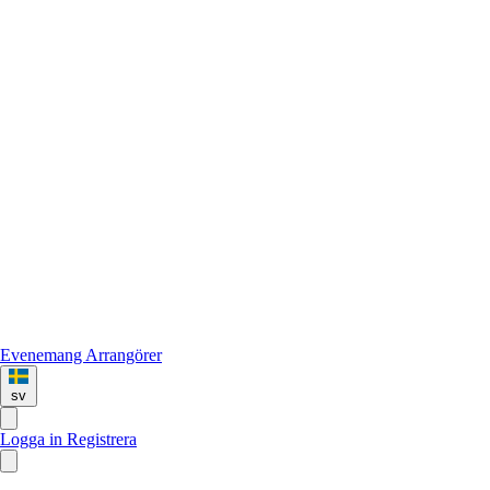
Evenemang
Arrangörer
sv
Logga in
Registrera