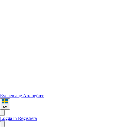
Evenemang
Arrangörer
sv
Logga in
Registrera