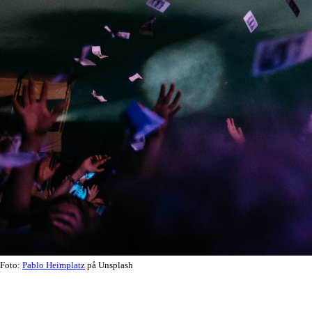
Foto:
Pablo Heimplatz
på Unsplash