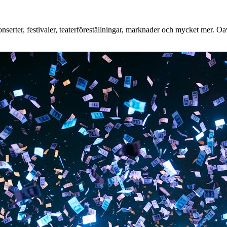
erter, festivaler, teaterföreställningar, marknader och mycket mer. Oavs