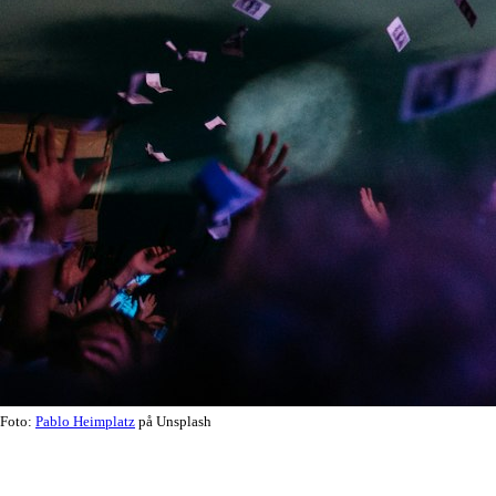
Foto:
Pablo Heimplatz
på Unsplash