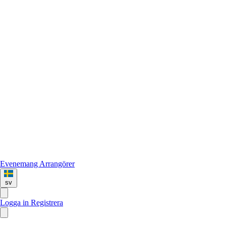
Evenemang
Arrangörer
sv
Logga in
Registrera