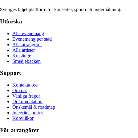
Sveriges biljettplattform för konserter, sport och underhållning.
Utforska
Alla evenemang
Evenemang per stad
Alla arrangörer
Alla artister
Knislinge
Smedjebacken
Support
Kontakta oss
Om oss
Vanliga frågor
Dokumentation
Önskemål & roadmap
Integritetspolicy
Köpvillkor
För arrangörer