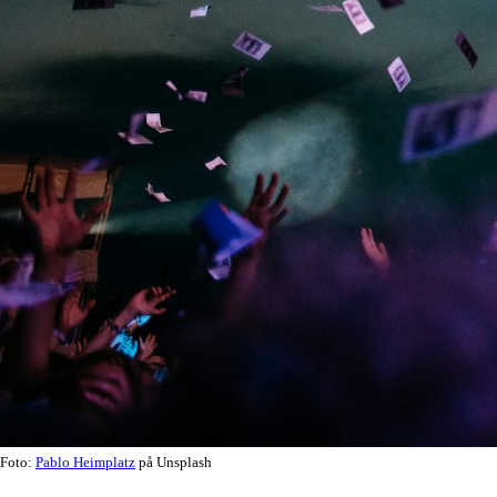
Foto:
Pablo Heimplatz
på Unsplash