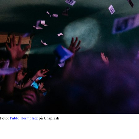
Foto:
Pablo Heimplatz
på Unsplash