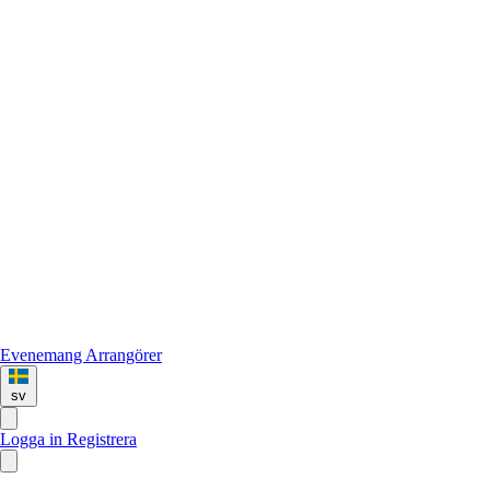
Evenemang
Arrangörer
sv
Logga in
Registrera