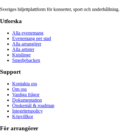
Sveriges biljettplattform för konserter, sport och underhållning.
Utforska
Alla evenemang
Evenemang per stad
Alla arrangörer
Alla artister
Knislinge
Smedjebacken
Support
Kontakta oss
Om oss
Vanliga frågor
Dokumentation
Önskemål & roadmap
Integritetspolicy
Köpvillkor
För arrangörer