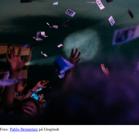
Foto:
Pablo Heimplatz
på Unsplash