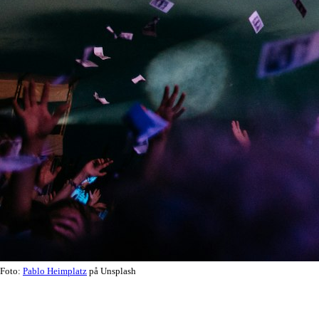
Foto:
Pablo Heimplatz
på Unsplash