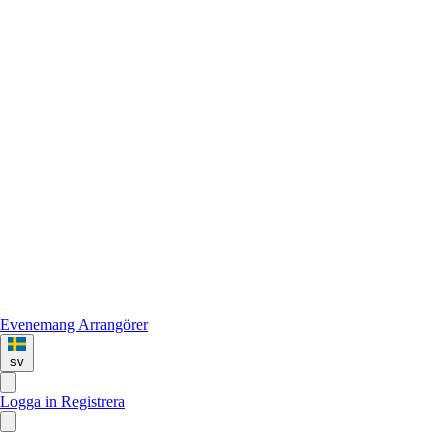
Evenemang
Arrangörer
sv
Logga in
Registrera