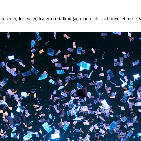
serter, festivaler, teaterföreställningar, marknader och mycket mer. Oav