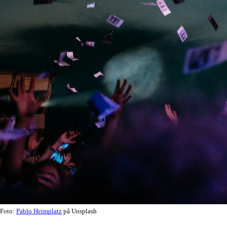
Foto:
Pablo Heimplatz
på Unsplash