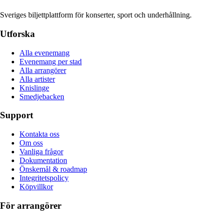
Sveriges biljettplattform för konserter, sport och underhållning.
Utforska
Alla evenemang
Evenemang per stad
Alla arrangörer
Alla artister
Knislinge
Smedjebacken
Support
Kontakta oss
Om oss
Vanliga frågor
Dokumentation
Önskemål & roadmap
Integritetspolicy
Köpvillkor
För arrangörer