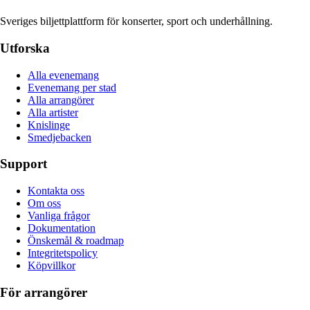
Sveriges biljettplattform för konserter, sport och underhållning.
Utforska
Alla evenemang
Evenemang per stad
Alla arrangörer
Alla artister
Knislinge
Smedjebacken
Support
Kontakta oss
Om oss
Vanliga frågor
Dokumentation
Önskemål & roadmap
Integritetspolicy
Köpvillkor
För arrangörer