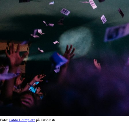
Foto:
Pablo Heimplatz
på Unsplash