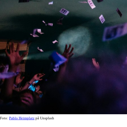
Foto:
Pablo Heimplatz
på Unsplash