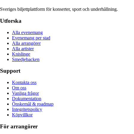
Sveriges biljettplattform för konserter, sport och underhållning.
Utforska
Alla evenemang
Evenemang per stad
Alla arrangörer
Alla artister
Knislinge
Smedjebacken
Support
Kontakta oss
Om oss
Vanliga frågor
Dokumentation
Önskemål & roadmap
Integritetspolicy
Köpvillkor
För arrangörer