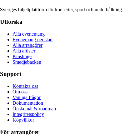
Sveriges biljettplattform för konserter, sport och underhållning.
Utforska
Alla evenemang
Evenemang per stad
Alla arrangörer
Alla artister
Knislinge
Smedjebacken
Support
Kontakta oss
Om oss
Vanliga frågor
Dokumentation
Önskemål & roadmap
Integritetspolicy
Köpvillkor
För arrangörer