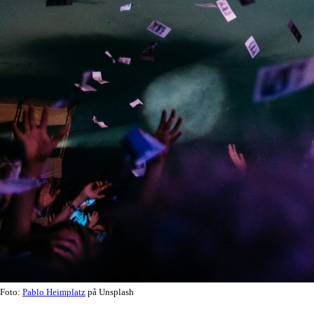
Foto:
Pablo Heimplatz
på Unsplash