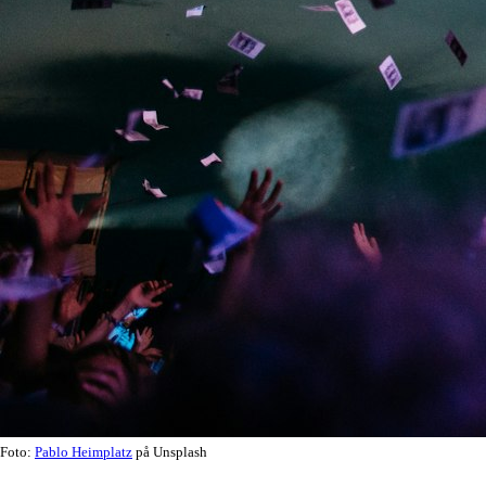
Foto:
Pablo Heimplatz
på Unsplash