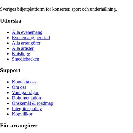
Sveriges biljettplattform för konserter, sport och underhållning.
Utforska
Alla evenemang
Evenemang per stad
Alla arrangörer
Alla artister
Knislinge
Smedjebacken
Support
Kontakta oss
Om oss
Vanliga frågor
Dokumentation
Önskemål & roadmap
Integritetspolicy
Köpvillkor
För arrangörer