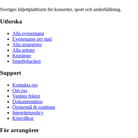
Sveriges biljettplattform för konserter, sport och underhållning.
Utforska
Alla evenemang
Evenemang per stad
Alla arrangörer
Alla artister
Knislinge
Smedjebacken
Support
Kontakta oss
Om oss
Vanliga frågor
Dokumentation
Önskemål & roadmap
Integritetspolicy
Köpvillkor
För arrangörer