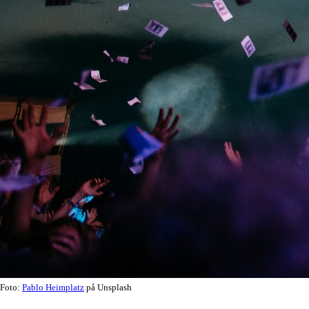
Foto:
Pablo Heimplatz
på Unsplash