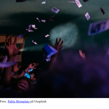
Foto:
Pablo Heimplatz
på Unsplash