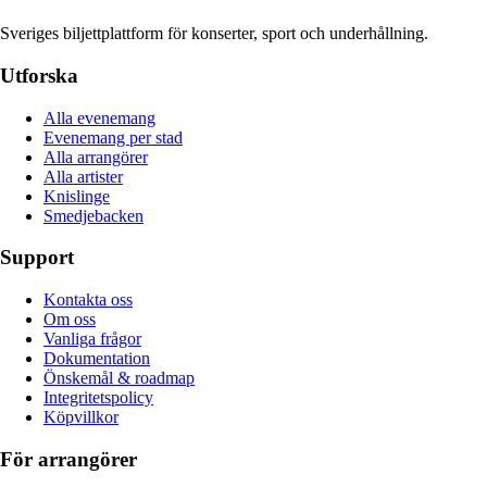
Sveriges biljettplattform för konserter, sport och underhållning.
Utforska
Alla evenemang
Evenemang per stad
Alla arrangörer
Alla artister
Knislinge
Smedjebacken
Support
Kontakta oss
Om oss
Vanliga frågor
Dokumentation
Önskemål & roadmap
Integritetspolicy
Köpvillkor
För arrangörer