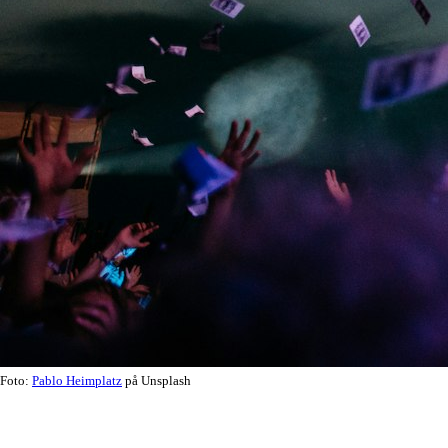
Foto:
Pablo Heimplatz
på Unsplash