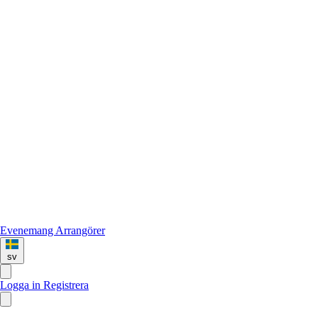
Evenemang
Arrangörer
sv
Logga in
Registrera