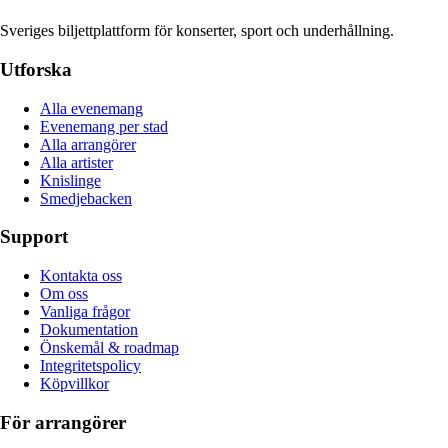
Sveriges biljettplattform för konserter, sport och underhållning.
Utforska
Alla evenemang
Evenemang per stad
Alla arrangörer
Alla artister
Knislinge
Smedjebacken
Support
Kontakta oss
Om oss
Vanliga frågor
Dokumentation
Önskemål & roadmap
Integritetspolicy
Köpvillkor
För arrangörer