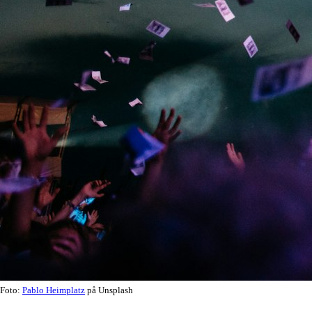
Foto:
Pablo Heimplatz
på Unsplash