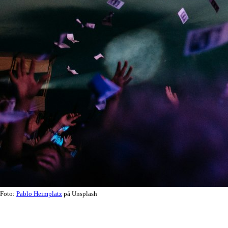
Foto:
Pablo Heimplatz
på Unsplash