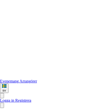
Evenemang
Arrangörer
sv
Logga in
Registrera