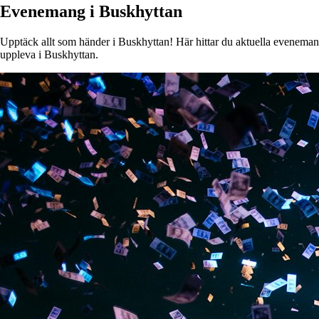
Evenemang i Buskhyttan
Upptäck allt som händer i Buskhyttan! Här hittar du aktuella evenemang, 
uppleva i Buskhyttan.