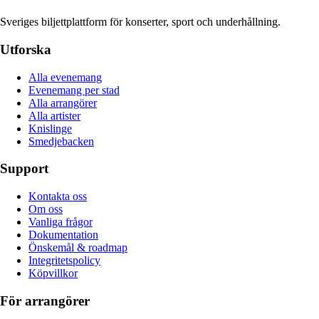
Sveriges biljettplattform för konserter, sport och underhållning.
Utforska
Alla evenemang
Evenemang per stad
Alla arrangörer
Alla artister
Knislinge
Smedjebacken
Support
Kontakta oss
Om oss
Vanliga frågor
Dokumentation
Önskemål & roadmap
Integritetspolicy
Köpvillkor
För arrangörer