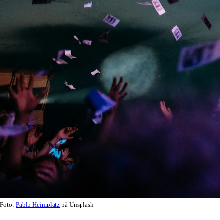
Foto:
Pablo Heimplatz
på Unsplash