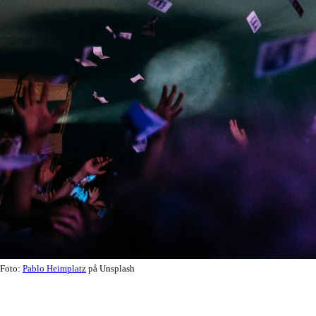
Foto:
Pablo Heimplatz
på Unsplash