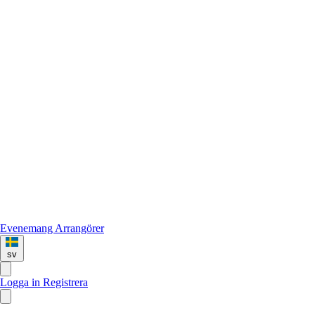
Evenemang
Arrangörer
sv
Logga in
Registrera