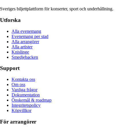
Sveriges biljettplattform för konserter, sport och underhållning.
Utforska
Alla evenemang
Evenemang per stad
Alla arrangörer
Alla artister
Knislinge
Smedjebacken
Support
Kontakta oss
Om oss
Vanliga frågor
Dokumentation
Önskemål & roadmap
Integritetspolicy
Köpvillkor
För arrangörer