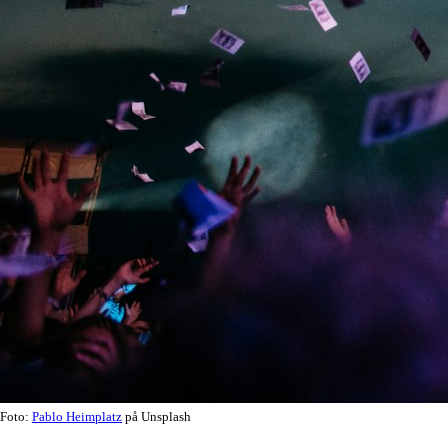
Foto:
Pablo Heimplatz
på Unsplash