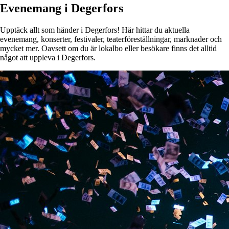
Evenemang i Degerfors
Upptäck allt som händer i Degerfors! Här hittar du aktuella
evenemang, konserter, festivaler, teaterföreställningar, marknader och
mycket mer. Oavsett om du är lokalbo eller besökare finns det alltid
något att uppleva i Degerfors.