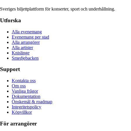
Sveriges biljettplattform för konserter, sport och underhållning.
Utforska
Alla evenemang
Evenemang per stad
Alla arrangörer
Alla artister
Knislinge
Smedjebacken
Support
Kontakta oss
Om oss
Vanliga frågor
Dokumentation
Önskemål & roadmap
Integritetspolicy
Köpvillkor
För arrangörer