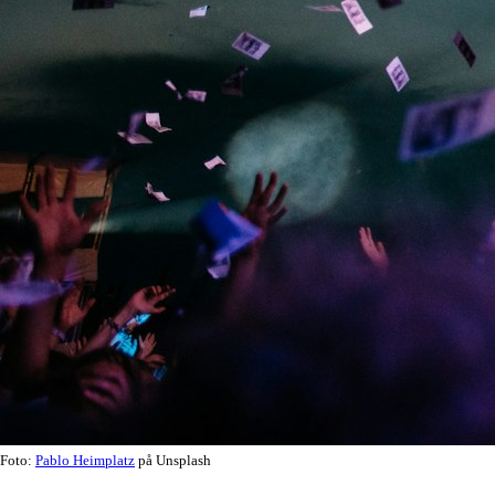
Foto:
Pablo Heimplatz
på Unsplash