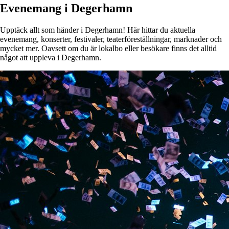
Evenemang i Degerhamn
Upptäck allt som händer i Degerhamn! Här hittar du aktuella
evenemang, konserter, festivaler, teaterföreställningar, marknader och
mycket mer. Oavsett om du är lokalbo eller besökare finns det alltid
något att uppleva i Degerhamn.