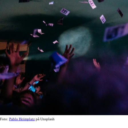
Foto:
Pablo Heimplatz
på Unsplash