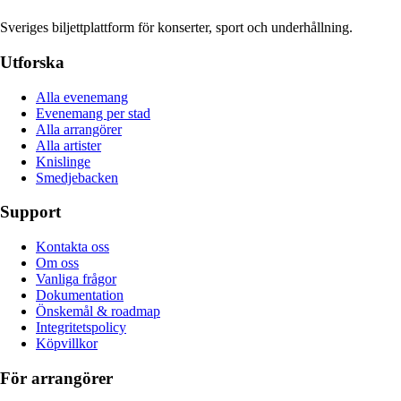
Sveriges biljettplattform för konserter, sport och underhållning.
Utforska
Alla evenemang
Evenemang per stad
Alla arrangörer
Alla artister
Knislinge
Smedjebacken
Support
Kontakta oss
Om oss
Vanliga frågor
Dokumentation
Önskemål & roadmap
Integritetspolicy
Köpvillkor
För arrangörer