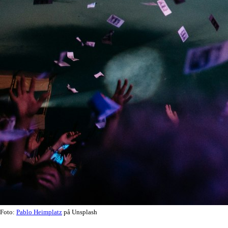
Foto:
Pablo Heimplatz
på Unsplash