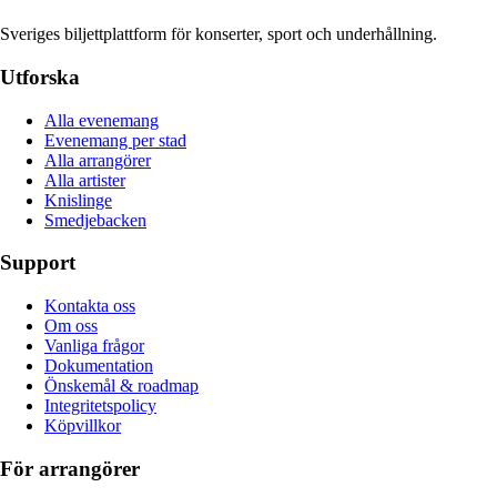
Sveriges biljettplattform för konserter, sport och underhållning.
Utforska
Alla evenemang
Evenemang per stad
Alla arrangörer
Alla artister
Knislinge
Smedjebacken
Support
Kontakta oss
Om oss
Vanliga frågor
Dokumentation
Önskemål & roadmap
Integritetspolicy
Köpvillkor
För arrangörer