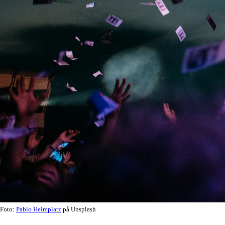
Foto:
Pablo Heimplatz
på Unsplash