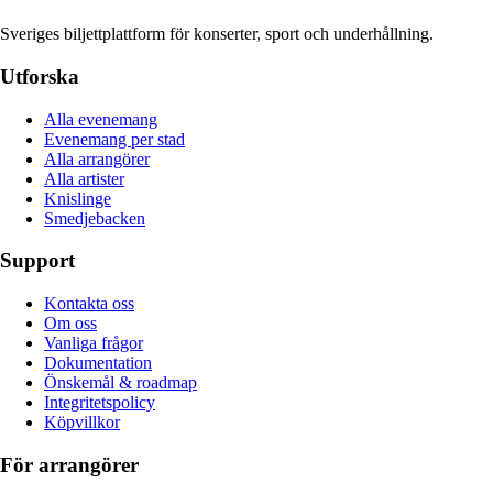
Sveriges biljettplattform för konserter, sport och underhållning.
Utforska
Alla evenemang
Evenemang per stad
Alla arrangörer
Alla artister
Knislinge
Smedjebacken
Support
Kontakta oss
Om oss
Vanliga frågor
Dokumentation
Önskemål & roadmap
Integritetspolicy
Köpvillkor
För arrangörer