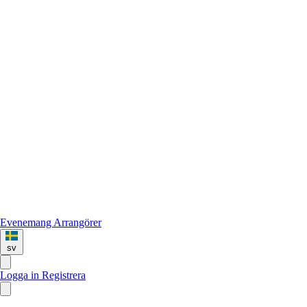
Evenemang
Arrangörer
sv
Logga in
Registrera