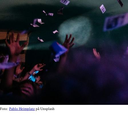
Foto:
Pablo Heimplatz
på Unsplash