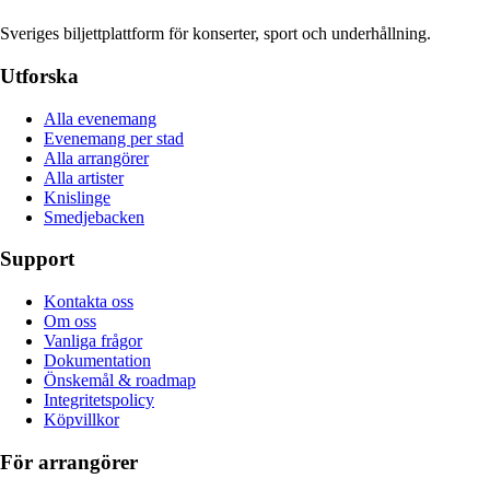
Sveriges biljettplattform för konserter, sport och underhållning.
Utforska
Alla evenemang
Evenemang per stad
Alla arrangörer
Alla artister
Knislinge
Smedjebacken
Support
Kontakta oss
Om oss
Vanliga frågor
Dokumentation
Önskemål & roadmap
Integritetspolicy
Köpvillkor
För arrangörer