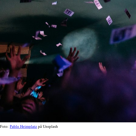
Foto:
Pablo Heimplatz
på Unsplash