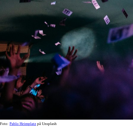
Foto:
Pablo Heimplatz
på Unsplash