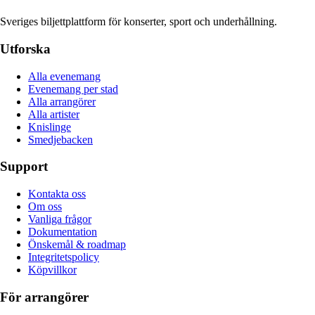
Sveriges biljettplattform för konserter, sport och underhållning.
Utforska
Alla evenemang
Evenemang per stad
Alla arrangörer
Alla artister
Knislinge
Smedjebacken
Support
Kontakta oss
Om oss
Vanliga frågor
Dokumentation
Önskemål & roadmap
Integritetspolicy
Köpvillkor
För arrangörer