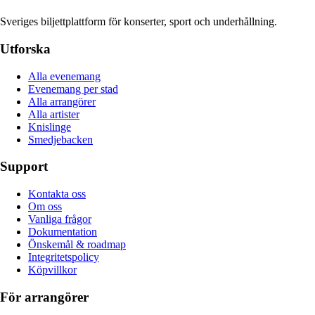
Sveriges biljettplattform för konserter, sport och underhållning.
Utforska
Alla evenemang
Evenemang per stad
Alla arrangörer
Alla artister
Knislinge
Smedjebacken
Support
Kontakta oss
Om oss
Vanliga frågor
Dokumentation
Önskemål & roadmap
Integritetspolicy
Köpvillkor
För arrangörer