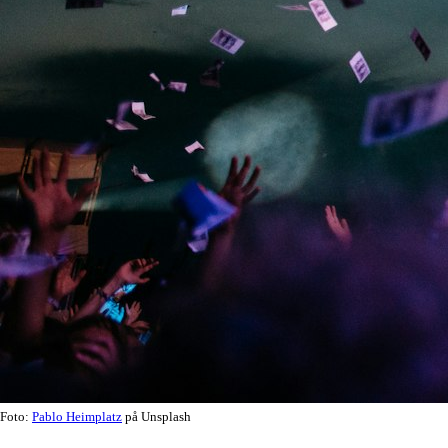
Foto:
Pablo Heimplatz
på Unsplash