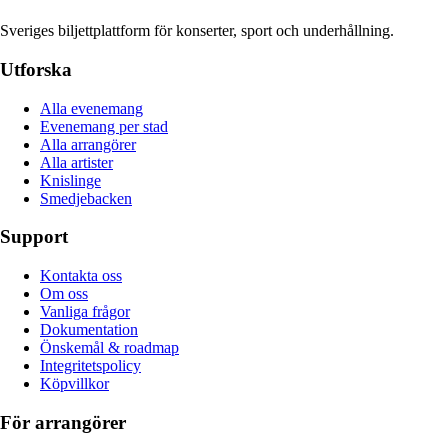
Sveriges biljettplattform för konserter, sport och underhållning.
Utforska
Alla evenemang
Evenemang per stad
Alla arrangörer
Alla artister
Knislinge
Smedjebacken
Support
Kontakta oss
Om oss
Vanliga frågor
Dokumentation
Önskemål & roadmap
Integritetspolicy
Köpvillkor
För arrangörer