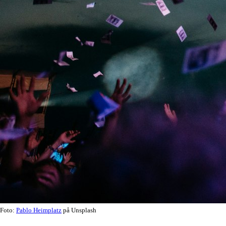
Foto:
Pablo Heimplatz
på Unsplash