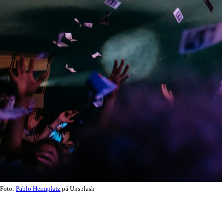
Foto:
Pablo Heimplatz
på Unsplash