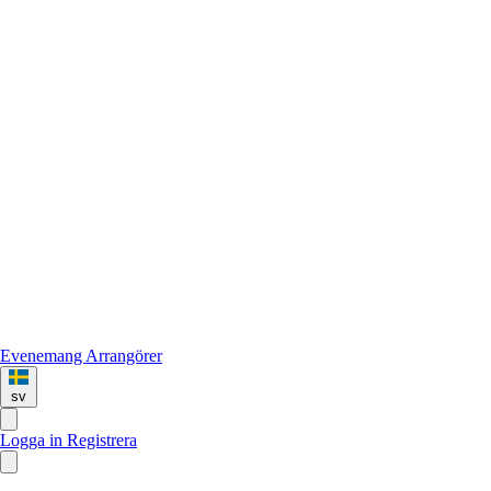
Evenemang
Arrangörer
sv
Logga in
Registrera