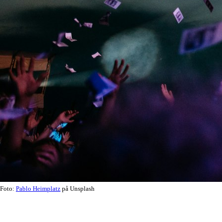
Foto:
Pablo Heimplatz
på Unsplash