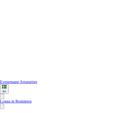
Evenemang
Arrangörer
sv
Logga in
Registrera