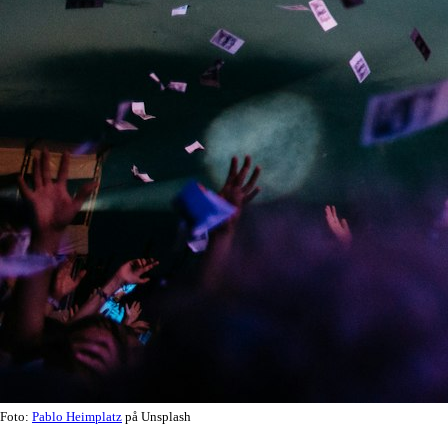
Foto:
Pablo Heimplatz
på Unsplash