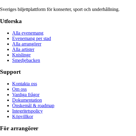
Sveriges biljettplattform för konserter, sport och underhållning.
Utforska
Alla evenemang
Evenemang per stad
Alla arrangörer
Alla artister
Knislinge
Smedjebacken
Support
Kontakta oss
Om oss
Vanliga frågor
Dokumentation
Önskemål & roadmap
Integritetspolicy
Köpvillkor
För arrangörer