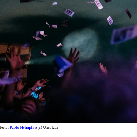
Foto:
Pablo Heimplatz
på Unsplash