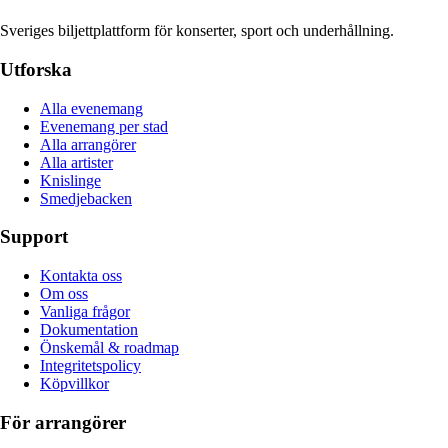
Sveriges biljettplattform för konserter, sport och underhållning.
Utforska
Alla evenemang
Evenemang per stad
Alla arrangörer
Alla artister
Knislinge
Smedjebacken
Support
Kontakta oss
Om oss
Vanliga frågor
Dokumentation
Önskemål & roadmap
Integritetspolicy
Köpvillkor
För arrangörer