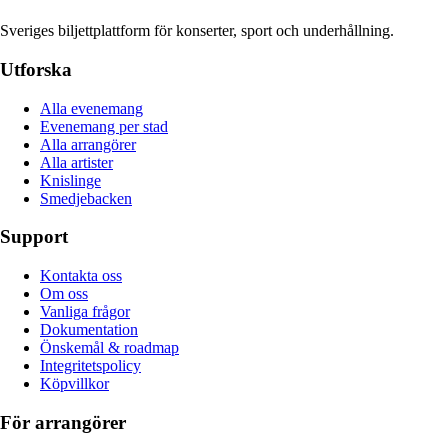
Sveriges biljettplattform för konserter, sport och underhållning.
Utforska
Alla evenemang
Evenemang per stad
Alla arrangörer
Alla artister
Knislinge
Smedjebacken
Support
Kontakta oss
Om oss
Vanliga frågor
Dokumentation
Önskemål & roadmap
Integritetspolicy
Köpvillkor
För arrangörer