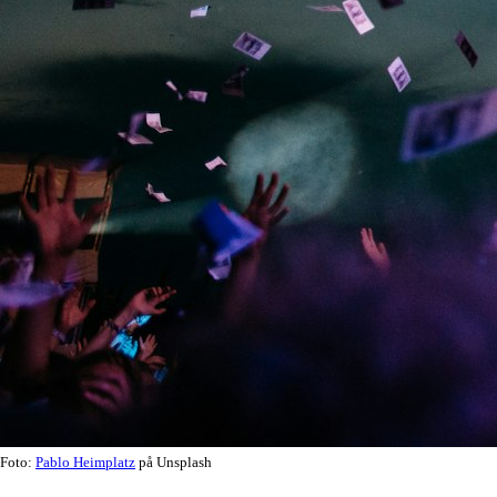
Foto:
Pablo Heimplatz
på Unsplash