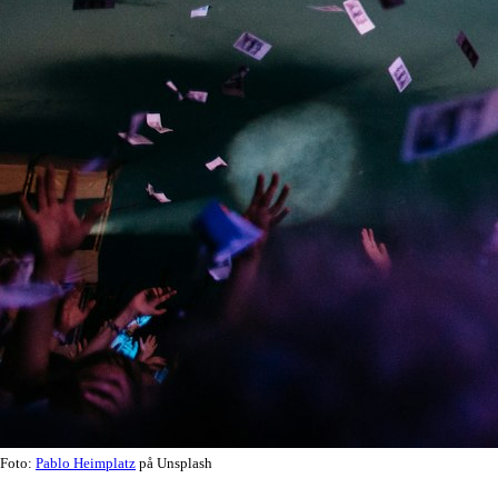
Foto:
Pablo Heimplatz
på Unsplash