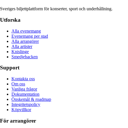
Sveriges biljettplattform för konserter, sport och underhållning.
Utforska
Alla evenemang
Evenemang per stad
Alla arrangörer
Alla artister
Knislinge
Smedjebacken
Support
Kontakta oss
Om oss
Vanliga frågor
Dokumentation
Önskemål & roadmap
Integritetspolicy
Köpvillkor
För arrangörer