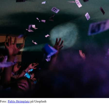
Foto:
Pablo Heimplatz
på Unsplash