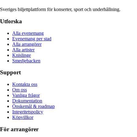
Sveriges biljettplattform för konserter, sport och underhållning.
Utforska
Alla evenemang
Evenemang per stad
Alla arrangörer
Alla artister
Knislinge
Smedjebacken
Support
Kontakta oss
Om oss
Vanliga frågor
Dokumentation
Önskemål & roadmap
Integritetspolicy
Köpvillkor
För arrangörer