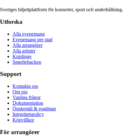
Sveriges biljettplattform för konserter, sport och underhållning.
Utforska
Alla evenemang
Evenemang per stad
Alla arrangörer
Alla artister
Knislinge
Smedjebacken
Support
Kontakta oss
Om oss
Vanliga frågor
Dokumentation
Önskemål & roadmap
Integritetspolicy
Köpvillkor
För arrangörer