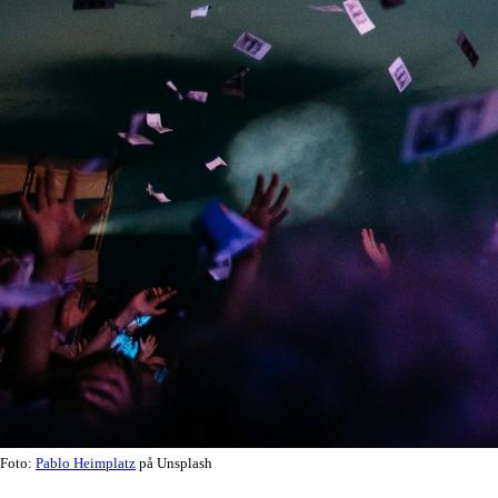
Foto:
Pablo Heimplatz
på Unsplash