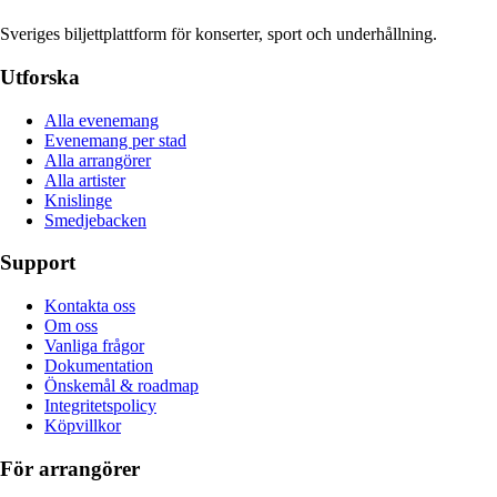
Sveriges biljettplattform för konserter, sport och underhållning.
Utforska
Alla evenemang
Evenemang per stad
Alla arrangörer
Alla artister
Knislinge
Smedjebacken
Support
Kontakta oss
Om oss
Vanliga frågor
Dokumentation
Önskemål & roadmap
Integritetspolicy
Köpvillkor
För arrangörer