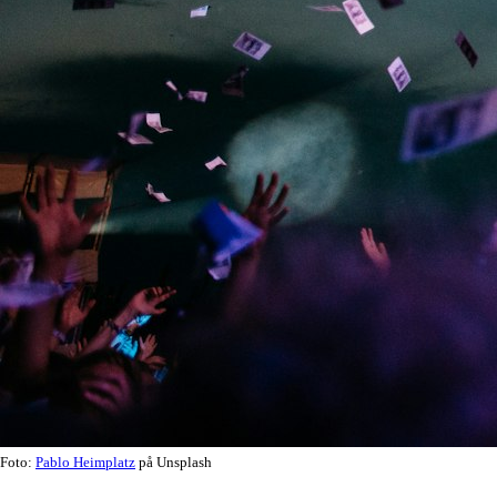
Foto:
Pablo Heimplatz
på Unsplash