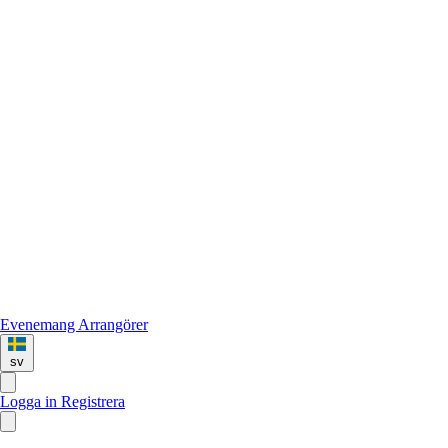
Evenemang
Arrangörer
sv
Logga in
Registrera