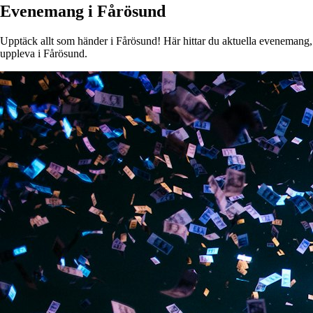
Evenemang i Fårösund
Upptäck allt som händer i Fårösund! Här hittar du aktuella evenemang, ko
uppleva i Fårösund.