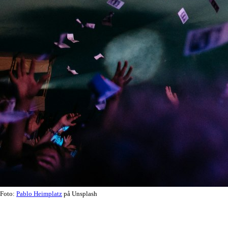
Foto:
Pablo Heimplatz
på Unsplash