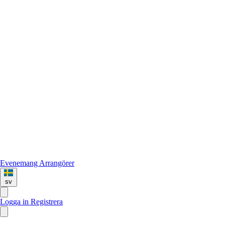
Evenemang
Arrangörer
sv
Logga in
Registrera