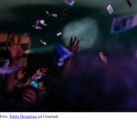
Foto:
Pablo Heimplatz
på Unsplash