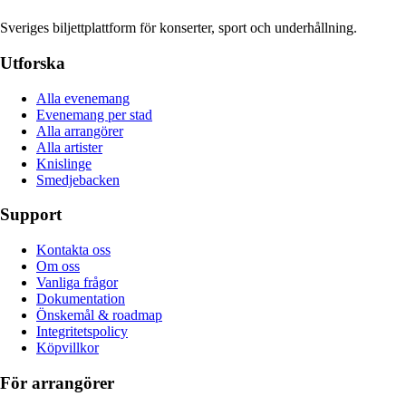
Sveriges biljettplattform för konserter, sport och underhållning.
Utforska
Alla evenemang
Evenemang per stad
Alla arrangörer
Alla artister
Knislinge
Smedjebacken
Support
Kontakta oss
Om oss
Vanliga frågor
Dokumentation
Önskemål & roadmap
Integritetspolicy
Köpvillkor
För arrangörer