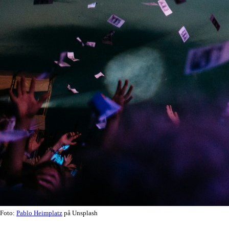
Foto:
Pablo Heimplatz
på Unsplash