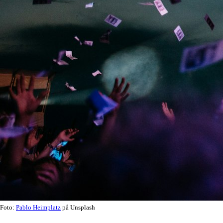
Foto:
Pablo Heimplatz
på Unsplash