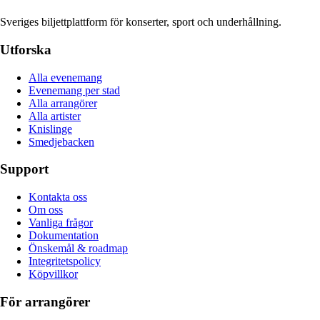
Sveriges biljettplattform för konserter, sport och underhållning.
Utforska
Alla evenemang
Evenemang per stad
Alla arrangörer
Alla artister
Knislinge
Smedjebacken
Support
Kontakta oss
Om oss
Vanliga frågor
Dokumentation
Önskemål & roadmap
Integritetspolicy
Köpvillkor
För arrangörer