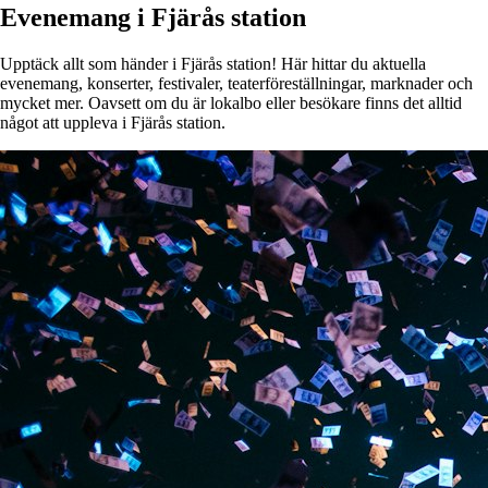
Evenemang i Fjärås station
Upptäck allt som händer i Fjärås station! Här hittar du aktuella
evenemang, konserter, festivaler, teaterföreställningar, marknader och
mycket mer. Oavsett om du är lokalbo eller besökare finns det alltid
något att uppleva i Fjärås station.