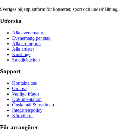
Sveriges biljettplattform för konserter, sport och underhållning.
Utforska
Alla evenemang
Evenemang per stad
Alla arrangörer
Alla artister
Knislinge
Smedjebacken
Support
Kontakta oss
Om oss
Vanliga frågor
Dokumentation
Önskemål & roadmap
Integritetspolicy
Köpvillkor
För arrangörer