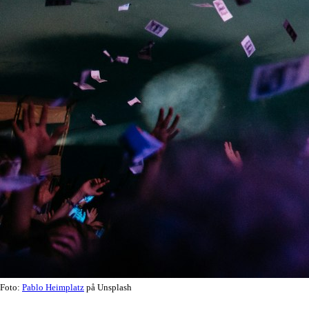
Foto:
Pablo Heimplatz
på Unsplash